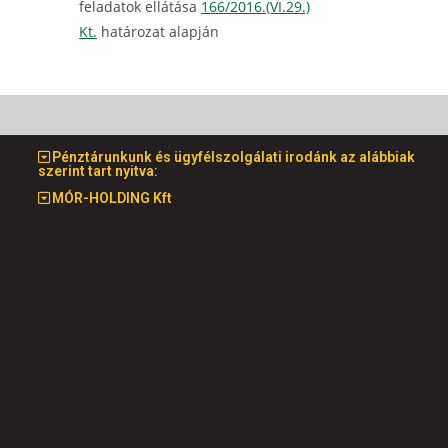
feladatok ellátása
166/2016.(VI.29.)
Kt.
határozat alapján
Pénztárunkunk és ügyfélszolgálati irodánk az alábbiak
szerint tart nyitva:
MÓR-HOLDING Kft